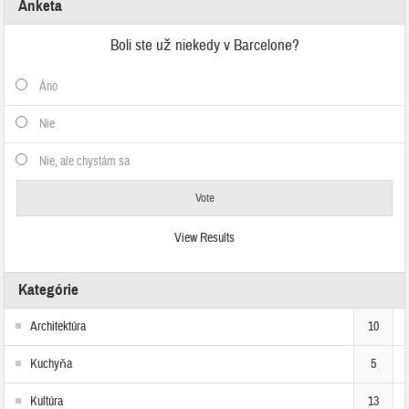
Anketa
Boli ste už niekedy v Barcelone?
Áno
Nie
Nie, ale chystám sa
View Results
Kategórie
Architektúra
10
Kuchyňa
5
Kultúra
13