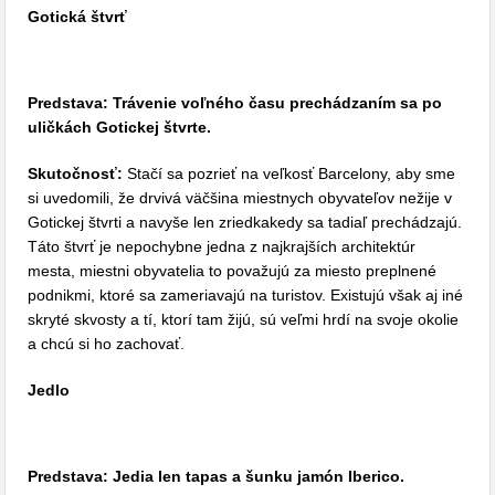
Gotická štvrť
Predstava: Trávenie voľného času prechádzaním sa po
uličkách Gotickej štvrte.
Skutočnosť:
Stačí sa pozrieť na veľkosť Barcelony, aby sme
si uvedomili, že drvivá väčšina miestnych obyvateľov nežije v
Gotickej štvrti a navyše len zriedkakedy sa tadiaľ prechádzajú.
Táto štvrť je nepochybne jedna z najkrajších architektúr
mesta, miestni obyvatelia to považujú za miesto preplnené
podnikmi, ktoré sa zameriavajú na turistov. Existujú však aj iné
skryté skvosty a tí, ktorí tam žijú, sú veľmi hrdí na svoje okolie
a chcú si ho zachovať.
Jedlo
Predstava: Jedia len tapas a šunku jamón Iberico.