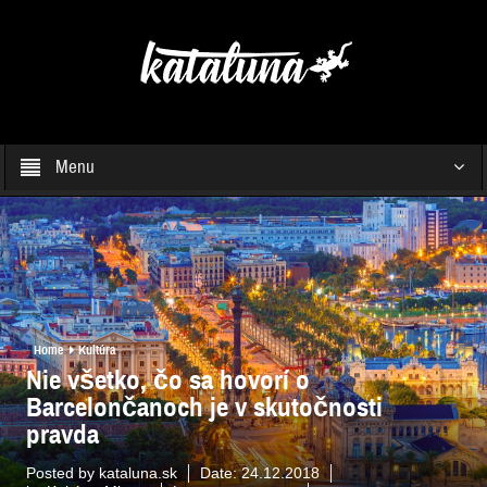
Menu
Home
Kultúra
Nie všetko, čo sa hovorí o
Barcelončanoch je v skutočnosti
pravda
Posted by
kataluna.sk
Date:
24.12.2018