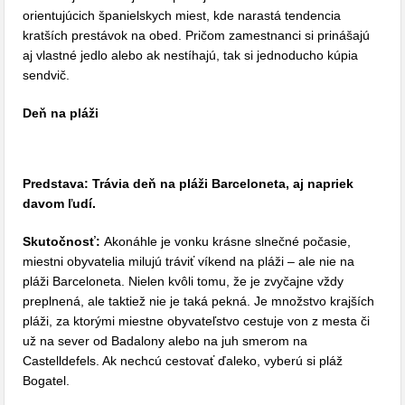
orientujúcich španielskych miest, kde narastá tendencia
kratších prestávok na obed. Pričom zamestnanci si prinášajú
aj vlastné jedlo alebo ak nestíhajú, tak si jednoducho kúpia
sendvič.
Deň na pláži
Predstava: Trávia deň na pláži Barceloneta, aj napriek
davom ľudí.
Skutočnosť:
Akonáhle je vonku krásne slnečné počasie,
miestni obyvatelia milujú tráviť víkend na pláži – ale nie na
pláži Barceloneta. Nielen kvôli tomu, že je zvyčajne vždy
preplnená, ale taktiež nie je taká pekná. Je množstvo krajších
pláži, za ktorými miestne obyvateľstvo cestuje von z mesta či
už na sever od Badalony alebo na juh smerom na
Castelldefels. Ak nechcú cestovať ďaleko, vyberú si pláž
Bogatel.