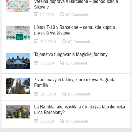
Verejná doprava v Barcelone – jednoducho a
šikovne
7.1.2019
(0) Comments
Lístok T-10 v Barcelone – cena, kde kúpiť a
pravidlá využívania
22.3.2019
(0) Comments
Tajomstvo fungovania Magickej fontány
4.1.2019
(1) Comment
7 zaujímavých faktov, ktoré ukrýva Sagrada
Família
19.1.2019
(0) Comments
La Rambla, ako vznikla a čo ukrýva táto ikonická
ulica Barcelony?
5.1.2019
(0) Comments