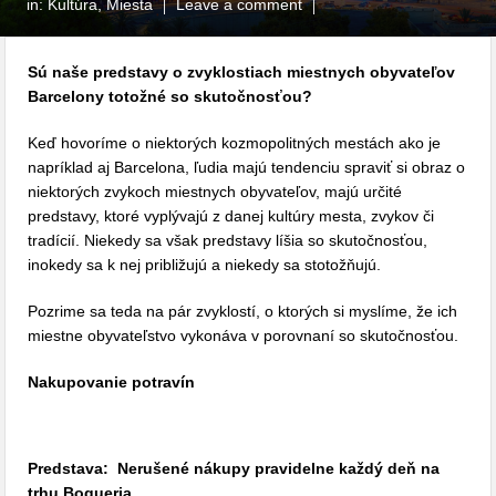
in:
Kultúra
,
Miesta
Leave a comment
Sú naše predstavy o zvyklostiach miestnych obyvateľov
Barcelony totožné so skutočnosťou?
Keď hovoríme o niektorých kozmopolitných mestách ako je
napríklad aj Barcelona, ľudia majú tendenciu spraviť si obraz o
niektorých zvykoch miestnych obyvateľov, majú určité
predstavy, ktoré vyplývajú z danej kultúry mesta, zvykov či
tradícií. Niekedy sa však predstavy líšia so skutočnosťou,
inokedy sa k nej približujú a niekedy sa stotožňujú.
Pozrime sa teda na pár zvyklostí, o ktorých si myslíme, že ich
miestne obyvateľstvo vykonáva v porovnaní so skutočnosťou.
Nakupovanie potravín
Predstava: Nerušené nákupy pravidelne každý deň na
trhu Boqueria.