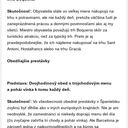
Skutočnosť:
Obyvatelia stále vo veľkej miere nakupujú na
trhu s potravinami, ale nie každý deň, pretože väčšina ľudí je
zaneprázdnená prácou a dennými povinnosťami ako aj my
všetci. Miestni obyvatelia považujú trh Boqueria skôr za
turistickú atrakciu, než za typický trh. Preto je aj
pravdepodobnejšie, že ich nájdeme nakupovať na trhu Sant
Antoni, Hostafrancs alebo na trhu Gracià.
Obedňajšie prestávky
Predstava: Dvojhodinový obed s trojchodovým menu
a pohár vínka k tomu každý deň.
Skutočnosť:
Vo všeobecnosti obedné prestávky v Španielsku
zvyknú byť dlhšie ako v iných európskych krajinách. Nie je ani
neobvyklé, že zamestnanci si niekedy doprajú menu del día
(čo zvyčajne zahŕňa tri chody a pohár vínka). Ale Barcelona je
zároveň jedna z najkozmoplitnejších a na biznis sa