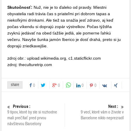
Skutočnosť:
Nuž, nie je to ďaleko od pravdy. Miestni
obyvatelia radi trávia čas s priateľmi pri dobrom tapas a
niekoľkými drinkami. Ale tiež sa snažia jesť zdravo, aj keď
počas víkendu si doprajú zopár výstrelkov. Počas týždňa
zvyknú jedávať na obed ťažšie jedlá, ale pomerne ľahkú
večeru. Navyše šunka jamón Iberico je dosť drahá, preto si ju
doprajú zriedkavejšie.
zdroj obr.: upload.wikimedia.org, c1.staticflickr.com
zdroj: theculturetrip.com
share
0
0
0
0
Previous :
Next :
9 tipov, ktoré by ste si rozhodne
9 vecí, ktoré vám o živote v
mali prečítať pred prvou
Barcelone nikto neprezradí
návštevou Barcelony