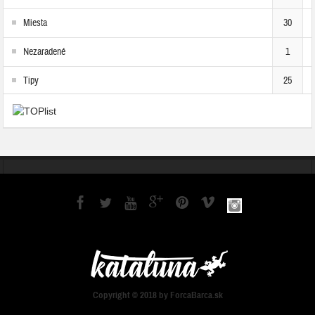
Miesta
30
Nezaradené
1
Tipy
25
Copyright © 2018 by ForcaBarca.sk