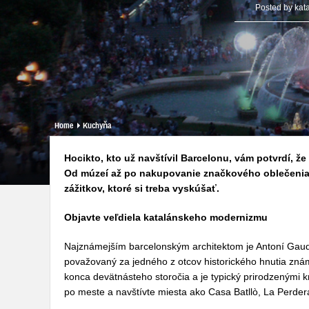
Posted by
kat
Home
Kuchyňa
Hocikto, kto už navštívil Barcelonu, vám potvrdí, ž
Od múzeí až po nakupovanie značkového oblečeni
zážitkov, ktoré si treba vyskúšať.
Objavte veľdiela katalánskeho modernizmu
Najznámejším barcelonským architektom je Antoní Gau
považovaný za jedného z otcov historického hnutia zn
konca devätnásteho storočia a je typický prirodzenými 
po meste a navštívte miesta ako Casa Batllò, La Perdera 