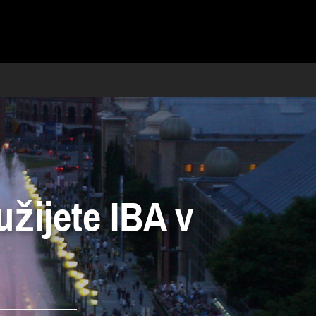
užijete IBA v