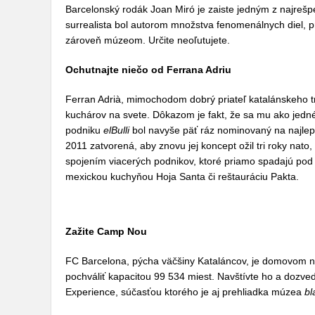
Barcelonský rodák Joan Miró je zaiste jedným z najreš
surrealista bol autorom množstva fenomenálnych diel, p
zároveň múzeom. Určite neoľutujete.
Ochutnajte niečo od Ferrana Adriu
Ferran Adrià, mimochodom dobrý priateľ katalánskeho t
kuchárov na svete. Dôkazom je fakt, že sa mu ako jedné
podniku
elBulli
bol navyše päť ráz nominovaný na najlep
2011 zatvorená, aby znovu jej koncept ožil tri roky nato
spojením viacerých podnikov, ktoré priamo spadajú pod 
mexickou kuchyňou Hoja Santa či reštauráciu Pakta.
Zažite Camp Nou
FC Barcelona, pýcha väčšiny Kataláncov, je domovom 
pochváliť kapacitou 99 534 miest. Navštívte ho a dozveď
Experience, súčasťou ktorého je aj prehliadka múzea
bl