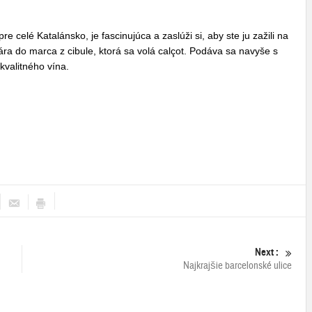
re celé Katalánsko, je fascinujúca a zaslúži si, aby ste ju zažili na
uára do marca z cibule, ktorá sa volá calçot. Podáva sa navyše s
kvalitného vína.
Next :
Najkrajšie barcelonské ulice