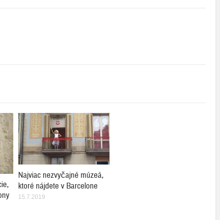
Najviac nezvyčajné múzeá,
ie,
ktoré nájdete v Barcelone
ony
15.7.2019