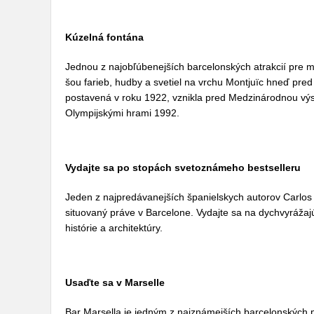
Kúzelná fontána
Jednou z najobľúbenejších barcelonských atrakcií pre m
šou farieb, hudby a svetiel na vrchu Montjuïc hneď p
postavená v roku 1922, vznikla pred Medzinárodnou výst
Olympijskými hrami 1992.
Vydajte sa po stopách svetoznámeho bestselleru
Jeden z najpredávanejších španielskych autorov Carlos
situovaný práve v Barcelone. Vydajte sa na dychvyrážajú
histórie a architektúry.
Usaďte sa v Marselle
Bar Marsella je jedným z najznámejších barcelonských 