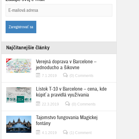
Najčítanejšie články
Verejná doprava v Barcelone –
jednoducho a šikovne
7.1.2019
(0) Comments
Lístok T-10 v Barcelone – cena, kde
kúpiť a pravidlá využívania
22.3.2019
(0) Comments
Tajomstvo fungovania Magickej
fontány
4.1.2019
(1) Comment