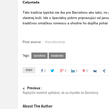
Calçotada
Táto tradícia typická nie iba pre Barcelonu ako takú, no p
vlastnej koži. Ide o špeciálny pokrm pripravujúci od jan
tradičnou omáčkou
romescu
a vhodne ho dopĺňa pohár 
Post source :
theculturetrip
Tags:
barcelona
katalánsko
share
0
0
0
0
Previous :
Najlepšie mobilné aplikácie, ak sa chystáte do Barcelony
About The Author