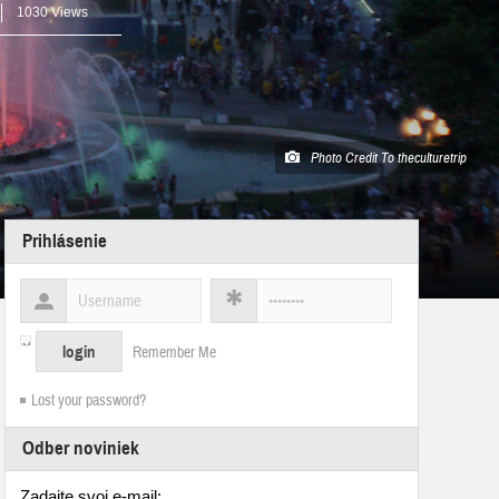
1030 Views
Photo Credit To theculturetrip
Prihlásenie
Remember Me
Lost your password?
Odber noviniek
Zadajte svoj e-mail: