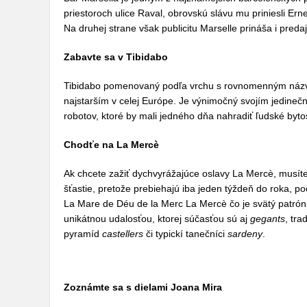
priestoroch ulice Raval, obrovskú slávu mu priniesli Er
Na druhej strane však publicitu Marselle prináša i preda
Zabavte sa v Tibidabo
Tibidabo pomenovaný podľa vrchu s rovnomenným názvo
najstarším v celej Európe. Je výnimočný svojím jedin
robotov, ktoré by mali jedného dňa nahradiť ľudské byto
Chodťe na La Mercè
Ak chcete zažiť dychvyrážajúce oslavy La Mercè, musít
šťastie, pretože prebiehajú iba jeden týždeň do roka, 
La Mare de Déu de la Merc La Mercè čo je svätý patrón 
unikátnou udalosťou, ktorej súčasťou sú aj
gegants
, tr
pyramíd
castellers
či typickí tanečníci
sardeny
.
Zoznámte sa s dielami Joana Mira