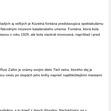
ladých aj veľkých je Kúzelná fontána predstavujúca spektakulárnu
red Národným múzeom katalánskeho umenia. Fontána, ktorá bola
avou z roku 1929, ale bola viackrát inovovaná, napríklad i pred
 Ruiz Zafón je známy svojím dielo
Tieň vetra
, ktorého dej je
cu cestu po stopách jeho knihy naprieč najdôležitejšími miestami
podnikov, a to hneď z dvoch dôvodov. Nachádzajúc sa v