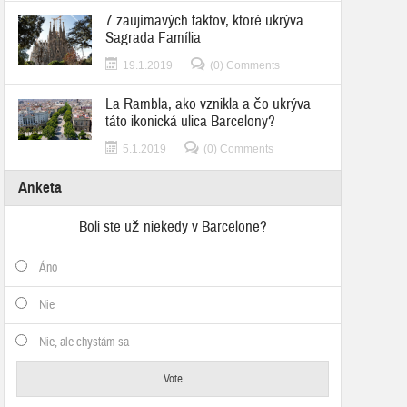
7 zaujímavých faktov, ktoré ukrýva
Sagrada Família
19.1.2019
(0) Comments
La Rambla, ako vznikla a čo ukrýva
táto ikonická ulica Barcelony?
5.1.2019
(0) Comments
Anketa
Boli ste už niekedy v Barcelone?
Áno
Nie
Nie, ale chystám sa