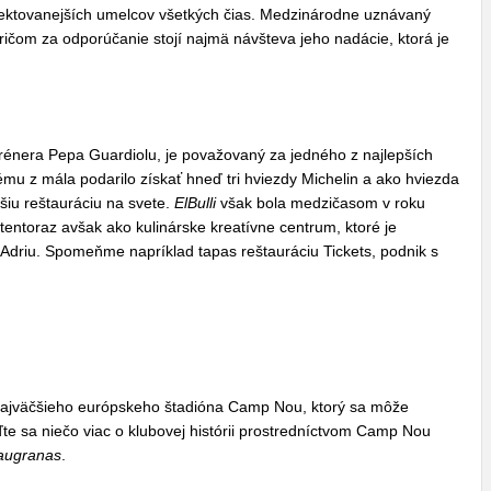
pektovanejších umelcov všetkých čias. Medzinárodne uznávaný
ričom za odporúčanie stojí najmä návšteva jeho nadácie, ktorá je
rénera Pepa Guardiolu, je považovaný za jedného z najlepších
mu z mála podarilo získať hneď tri hviezdy Michelin a ako hviezda
šiu reštauráciu na svete.
ElBulli
však bola medzičasom v roku
, tentoraz avšak ako kulinárske kreatívne centrum, ktoré je
Adriu. Spomeňme napríklad tapas reštauráciu Tickets, podnik s
najväčšieho európskeho štadióna Camp Nou, ktorý sa môže
te sa niečo viac o klubovej histórii prostredníctvom Camp Nou
augranas
.