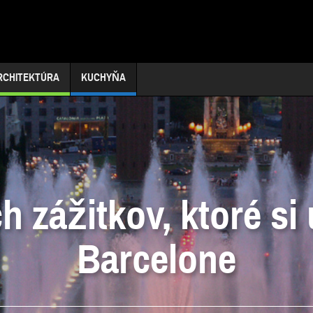
RCHITEKTÚRA
KUCHYŇA
h zážitkov, ktoré si 
Barcelone