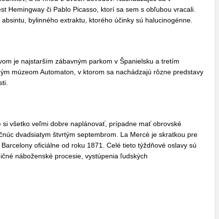
nest Hemingway či Pablo Picasso, ktorí sa sem s obľubou vracali.
j absintu, bylinného extraktu, ktorého účinky sú halucinogénne.
m je najstarším zábavným parkom v Španielsku a tretím
ečným múzeom Automaton, v ktorom sa nachádzajú rôzne predstavy
sti.
e si všetko veľmi dobre naplánovať, prípadne mať obrovské
počnúc dvadsiatym štvrtým septembrom. La Mercè je skratkou pre
Barcelony oficiálne od roku 1871. Celé tieto týždňové oslavy sú
adičné náboženské procesie, vystúpenia ľudských