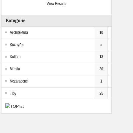
View Results
Kategórie
Architektúra
10
Kuchyňa
5
Kultúra
13
Miesta
30
Nezaradené
1
Tipy
25