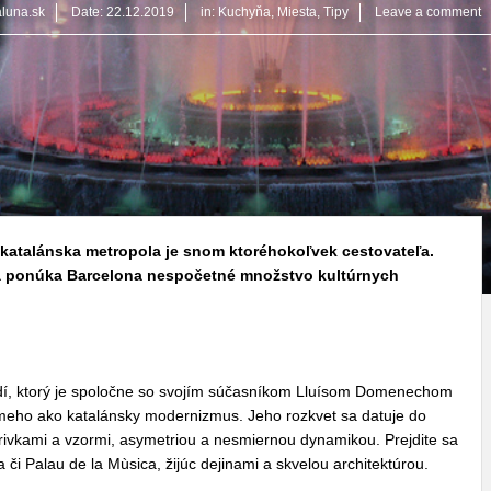
aluna.sk
Date:
22.12.2019
in:
Kuchyňa
,
Miesta
,
Tipy
Leave a comment
e katalánska metropola je snom ktoréhokoľvek cestovateľa.
a ponúka Barcelona nespočetné množstvo kultúrnych
dí, ktorý je spoločne so svojím súčasníkom Lluísom Domenechom
ámeho ako katalánsky modernizmus. Jeho rozkvet sa datuje do
krivkami a vzormi, asymetriou a nesmiernou dynamikou. Prejdite sa
či Palau de la Mùsica, žijúc dejinami a skvelou architektúrou.