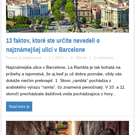
13 faktov, ktoré ste určite nevedeli o
najznámejšej ulici v Barcelone
Posted by
kataluna.sk
|
2.1.2019
|
in :
Miesta
|
0 comments
Najznámejšia ulica v Barcelone, La Rambla je tak bohatá na
príbehy a tajomstvá, že aj keď ju už dobre poznáte, vždy vás
dokáže niečím prekvapiť. 1. Slovo „rambla“ pochádza z
arabského výrazu “ramla”, čo znamená piesočnatý. V 10. a 11.
storočí prechádzala dažďová voda pochádzajúca z hory...
Read more