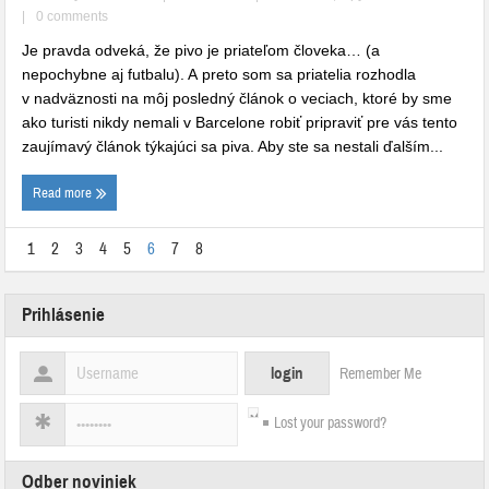
|
0 comments
Je pravda odveká, že pivo je priateľom človeka… (a
nepochybne aj futbalu). A preto som sa priatelia rozhodla
v nadväznosti na môj posledný článok o veciach, ktoré by sme
ako turisti nikdy nemali v Barcelone robiť pripraviť pre vás tento
zaujímavý článok týkajúci sa piva. Aby ste sa nestali ďalším...
Read more
1
2
3
4
5
6
7
8
Prihlásenie
Remember Me
Lost your password?
Odber noviniek