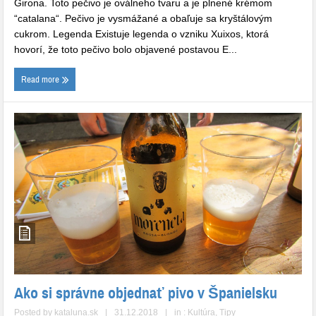
Girona. Toto pečivo je oválneho tvaru a je plnené krémom
“catalana“. Pečivo je vysmážané a obaľuje sa kryštálovým
cukrom. Legenda Existuje legenda o vzniku Xuixos, ktorá
hovorí, že toto pečivo bolo objavené postavou E...
Read more
Ako si správne objednať pivo v Španielsku
Posted by
kataluna.sk
|
31.12.2018
|
in :
Kultúra
,
Tipy