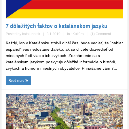
7 dôležitých faktov o katalánskom jazyku
Posted by
kataluna.sk
|
3.1.2019
|
in :
Kultúra
|
(1) Comment
Každý, kto v Katalánsku strávil dlhší čas, bude vedieť, že “hablar
español” vás nedostane ďaleko, ak sa chcete dozvedieť od
miestnych ľudí viac o ich zvykoch. Zoznámenie sa s
katalánskym jazykom poskytuje dôležité informácie o histórií,
zvykoch a humore miestnych obyvateľov. Prinášame vám 7...
Read more