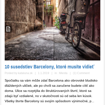
10 susedstiev Barcelony, ktoré musíte vidieť
Posted by
kataluna.sk
|
1.1.2019
|
in :
Miesta
|
(1) Comment
Spočiatku sa vám môže zdať Barcelona ako obrovské bludisko
dláždených uličiek, ale po chvíli sa zaručene budete cítiť ako
doma. Ulice sa rozptýlia do štruktúrovaných štvrtí, ktoré sa
zdajú byť vzdialené, no v skutočnosti sú od seba len kúsok.
Všetky štvrte Barcelony sú svojím spôsobom výnimočné, p...