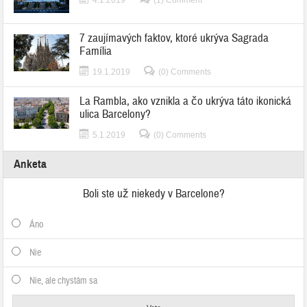
4.1.2019
(1) Comment
7 zaujímavých faktov, ktoré ukrýva Sagrada
Família
19.1.2019
(0) Comments
La Rambla, ako vznikla a čo ukrýva táto ikonická
ulica Barcelony?
5.1.2019
(0) Comments
Anketa
Boli ste už niekedy v Barcelone?
Áno
Nie
Nie, ale chystám sa