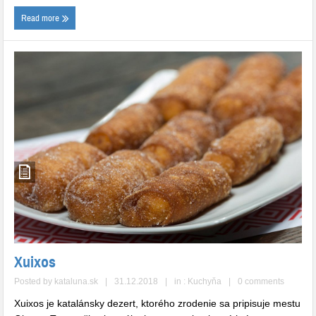
Read more
Xuixos
Posted by
kataluna.sk
|
31.12.2018
|
in :
Kuchyňa
|
0 comments
Xuixos je katalánsky dezert, ktorého zrodenie sa pripisuje mestu